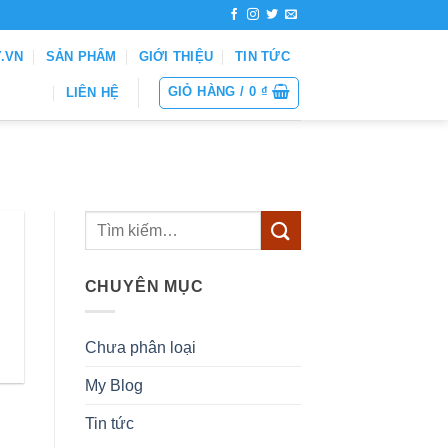
Y.VN
SẢN PHẨM
GIỚI THIỆU
TIN TỨC
GIỎ HÀNG /
0
₫
LIÊN HỆ
CHUYÊN MỤC
Chưa phân loại
My Blog
Tin tức