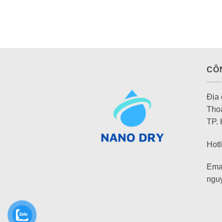
CÔ
Địa
Tho
TP.
Hotl
Emai
ngu