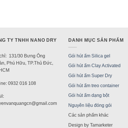
NG TY TNHH NANO DRY
DANH MỤC SẢN PHẨM
 chỉ: 131/30 Bưng Ông
Gói hút ẩm Silica gel
àn, Phú Hữu, TP.Thủ Đức,
Gói hút ẩm Clay Activated
 HCM
Gói hút ẩm Super Dry
ine: 0932 016 108
Gói hút ẩm treo container
Gói hút ẩm dạng bột
l:
yenvanquangcn@gmail.com
Nguyên liệu đóng gói
Các sản phẩm khác
Design by Tamarketer