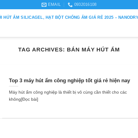
EMAIL
0932016108
ÚI HÚT ẨM SILICAGEL, HẠT BỘT CHỐNG ẨM GIÁ RẺ 2025 – NANODR
TAG ARCHIVES:
BÁN MÁY HÚT ẨM
Top 3 máy hút ẩm công nghiệp tốt giá rẻ hiện nay
Máy hút ẩm công nghiệp là thiết bị vô cùng cần thiết cho các
không[Đọc bài]