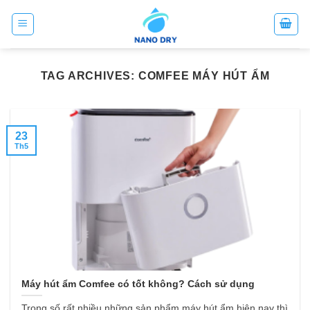
Skip
to
content
TAG ARCHIVES:
COMFEE MÁY HÚT ẨM
23
Th5
Máy hút ẩm Comfee có tốt không? Cách sử dụng
Trong số rất nhiều những sản phẩm máy hút ẩm hiện nay thì