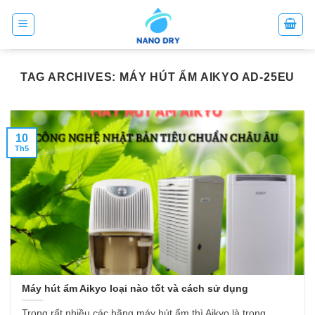
Skip
to
content
TAG ARCHIVES:
MÁY HÚT ẨM AIKYO AD-25EU
10
Th5
Máy hút ẩm Aikyo loại nào tốt và cách sử dụng
Trong rất nhiều các hãng máy hút ẩm thì Aikyo là trong