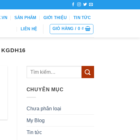
Y.VN
SẢN PHẨM
GIỚI THIỆU
TIN TỨC
GIỎ HÀNG /
0
₫
LIÊN HỆ
 KGDH16
CHUYÊN MỤC
Chưa phân loại
My Blog
Tin tức