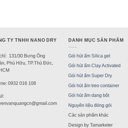
NG TY TNHH NANO DRY
DANH MỤC SẢN PHẨM
 chỉ: 131/30 Bưng Ông
Gói hút ẩm Silica gel
àn, Phú Hữu, TP.Thủ Đức,
Gói hút ẩm Clay Activated
 HCM
Gói hút ẩm Super Dry
ine: 0932 016 108
Gói hút ẩm treo container
Gói hút ẩm dạng bột
l:
yenvanquangcn@gmail.com
Nguyên liệu đóng gói
Các sản phẩm khác
Design by Tamarketer