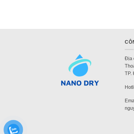
CÔ
Địa
Tho
TP.
Hotl
Emai
ngu