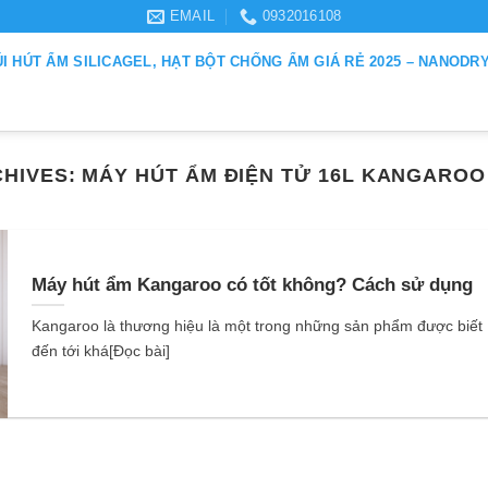
EMAIL
0932016108
ÚI HÚT ẨM SILICAGEL, HẠT BỘT CHỐNG ẨM GIÁ RẺ 2025 – NANODR
CHIVES:
MÁY HÚT ẨM ĐIỆN TỬ 16L KANGAROO
Máy hút ẩm Kangaroo có tốt không? Cách sử dụng
Kangaroo là thương hiệu là một trong những sản phẩm được biết
đến tới khá[Đọc bài]