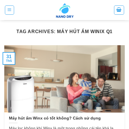
Skip
to
content
TAG ARCHIVES:
MÁY HÚT ẨM WINIX Q1
31
Th5
Máy hút ẩm Winx có tốt không? Cách sử dụng
Máy lọc không khí Winx là một trong những cái tên khá lạ