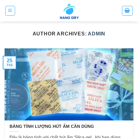
Skip
to
content
AUTHOR ARCHIVES:
ADMIN
25
Th5
BẢNG TÍNH LƯỢNG HÚT ẨM CẦN DÙNG
Đây là bảng tính với chất hút ẩm Silica gel . khi bạn dùng