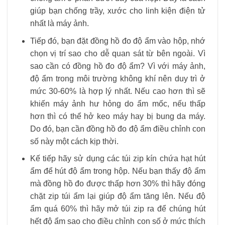
giúp bạn chống trầy, xước cho linh kiện điện tử
nhất là máy ảnh.
Tiếp đó, bạn đặt đồng hồ đo độ ẩm vào hộp, nhớ
chọn vị trí sao cho dễ quan sát từ bên ngoài. Vì
sao cần có đồng hồ đo độ ẩm? Vì với máy ảnh,
độ ẩm trong môi trường không khí nên duy trì ở
mức 30-60% là hợp lý nhất. Nếu cao hơn thì sẽ
khiến máy ảnh hư hỏng do ẩm mốc, nếu thấp
hơn thì có thể hở keo máy hay bị bung da máy.
Do đó, bạn cần đồng hồ đo độ ẩm điều chỉnh con
số này một cách kịp thời.
Kế tiếp hãy sử dụng các túi zip kín chứa hạt hút
ẩm để hút độ ẩm trong hộp. Nếu bạn thấy độ ẩm
mà đồng hồ đo được thấp hơn 30% thì hãy đóng
chặt zip túi ẩm lại giúp độ ẩm tăng lên. Nếu độ
ẩm quá 60% thì hãy mở túi zip ra để chúng hút
hết độ ẩm sao cho điều chỉnh con số ở mức thích