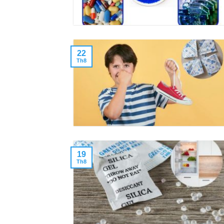
22
Th8
19
Th8