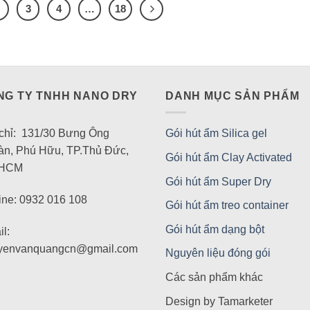
2
3
4
…
18
NG TY TNHH NANO DRY
DANH MỤC SẢN PHẨM
 chỉ: 131/30 Bưng Ông
Gói hút ẩm Silica gel
àn, Phú Hữu, TP.Thủ Đức,
Gói hút ẩm Clay Activated
 HCM
Gói hút ẩm Super Dry
ine: 0932 016 108
Gói hút ẩm treo container
Gói hút ẩm dạng bột
l:
yenvanquangcn@gmail.com
Nguyên liệu đóng gói
Các sản phẩm khác
Design by Tamarketer