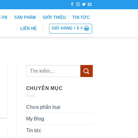
Y.VN
SẢN PHẨM
GIỚI THIỆU
TIN TỨC
GIỎ HÀNG /
0
₫
LIÊN HỆ
CHUYÊN MỤC
Chưa phân loại
My Blog
Tin tức