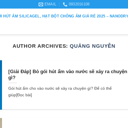
EMAIL
0932016108
ÚI HÚT ẨM SILICAGEL, HẠT BỘT CHỐNG ẨM GIÁ RẺ 2025 – NANODR
AUTHOR ARCHIVES:
QUẢNG NGUYỄN
[Giải Đáp] Bỏ gói hút ẩm vào nước sẽ xảy ra chuyện
gì?
Gói hút ẩm cho vào nước sẽ xảy ra chuyện gì? Để có thể
giúp[Đọc bài]