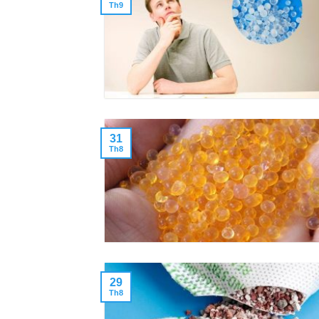
Th9
31
Th8
29
Th8