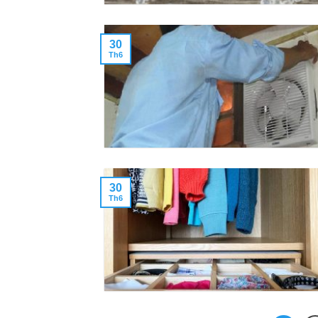
30
Th6
30
Th6