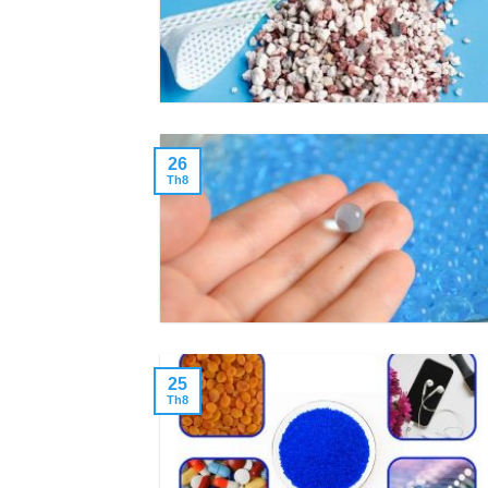
26
Th8
25
Th8