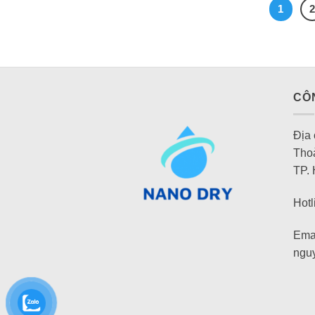
1
CÔ
Địa
Tho
TP.
Hotl
Emai
ngu